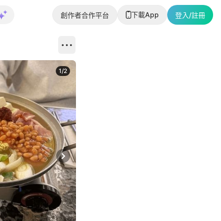
下載App
創作者合作平台
登入/註冊
1
/
2
即睇更多社
Next slide
返回帖文