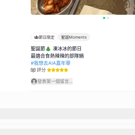
節日限定
聖誕Moments
聖誕節🎄 凍冰冰的節日
#我想去AIA嘉年華
評分
發表第一個留言...