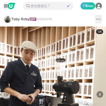
下載App
Toby Roby
2025/02/26
1
/
8
Next