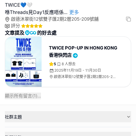
TWICE💙🤍
喺Threads見Day1反應唔係
...
更多
啟德沐翠街12號雙子匯2期2層205-209號舖
評分
文章提及
的好去處
TWICE POP-UP IN HONG KONG
香港快閃店
5
8
人想去
2025年11月19日 - 11月30日
啟德沐翠街12號雙子匯2期2層205-209
號舖
顯示所有留言(
1
)...
社群主題