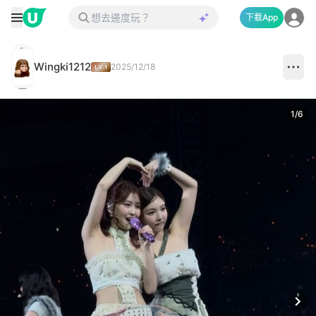
下載App
Wingki1212
2025/12/18
1
/
6
Next