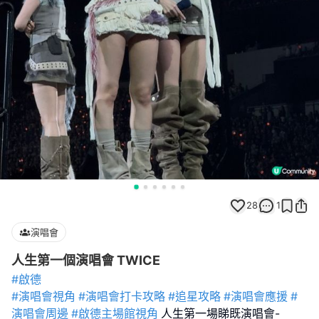
28
1
演唱會
人生第一個演唱會 TWICE
#啟德
#演唱會視角
#演唱會打卡攻略
#追星攻略
#演唱會應援
#
演唱會周邊
#啟德主場館視角
人生第一場睇既演唱會-