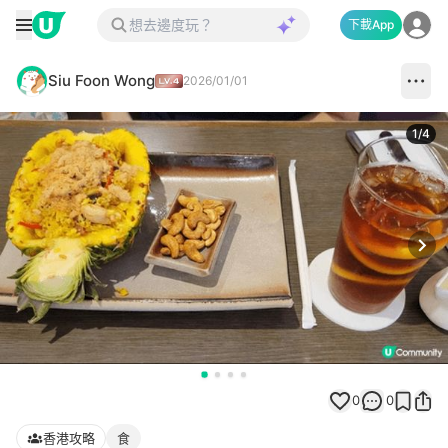
下載App
Siu Foon Wong
2026/01/01
1
/
4
Next
0
0
香港攻略
食