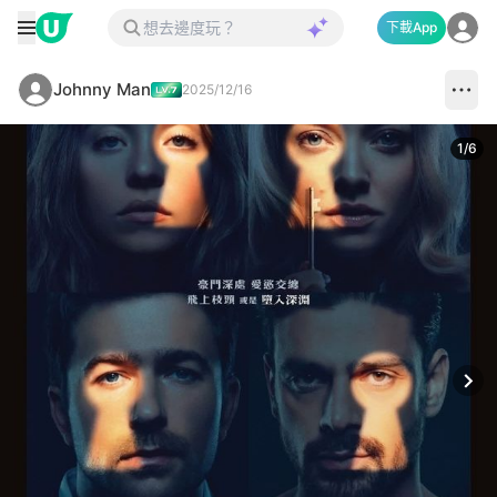
下載App
Johnny Man
2025/12/16
1
/
6
Next