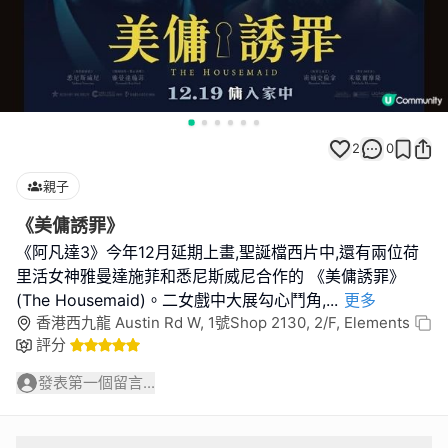
2
0
親子
《美傭誘罪》
《阿凡達3》今年12月延期上畫,聖誕檔西片中,還有兩位荷
里活女神雅曼達施菲和悉尼斯威尼合作的 《美傭誘罪》
(The Housemaid)。二女戲中大展勾心鬥角,
...
更多
香港西九龍 Austin Rd W, 1號Shop 2130, 2/F, Elements
評分
發表第一個留言...