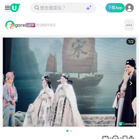
下載App
gorei
2026/01/02
1
/
2
Next
3
0