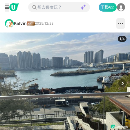
下載App
Kelvin
2025/12/28
1
/
4
Next