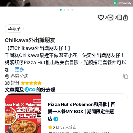
0
0
親子
Chiikawa外出識朋友
【帶Chiikawa外出識朋友仔！】
千層糕Chiikawa最近不做溫室小花，決定外出識朋友仔！
講緊既係Pizza Hut推出咗美食冒險，光顧指定套餐仲可以
加
...
更多
各區分店
評分
文章提及
的好去處
Pizza Hut x Pokémon和風批 | 百
變一人餐MY BOX | 期間限定主題
店
5
52
人想去