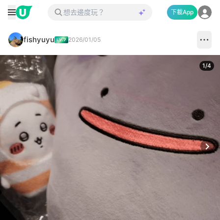
下載App
fishyuyu
2026/01/05
1
/
4
Next