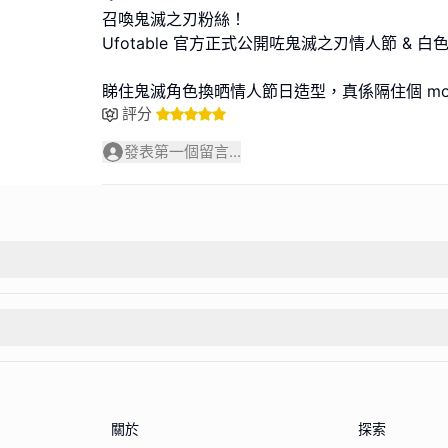
召喚鬼滅之刃粉絲！
Ufotable 官方正式公開咗鬼滅之刃情人節 &
睇住鬼滅角色換晒情人節日造型，真係隔住個 m
評分
發表第一個留言...
關於
探索