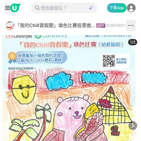
下載App
「我的Chill賞假期」填色比賽投票進行中✅
2026/06/01
1
/
2
Next