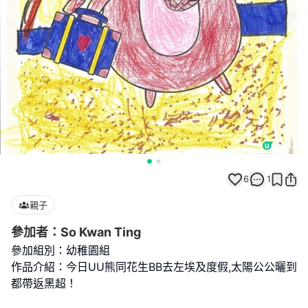
6
1
親子
參加者：So Kwan Ting
參加組別：幼稚園組
作品介紹：今日UU熊同花生BB去左埃及度假,太陽公公曬到
都帶返黑超！