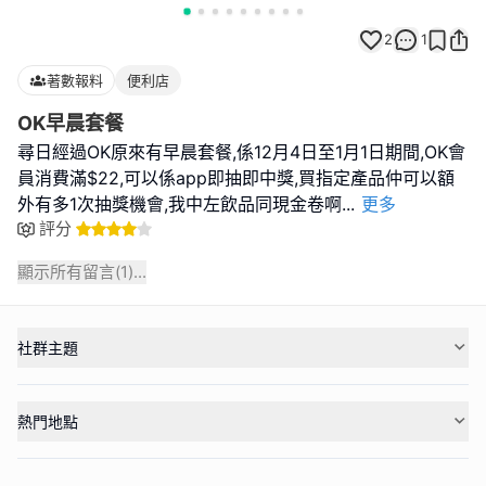
2
1
著數報料
便利店
OK早晨套餐
尋日經過OK原來有早晨套餐,係12月4日至1月1日期間,OK會
員消費滿$22,可以係app即抽即中獎,買指定產品仲可以額
外有多1次抽獎機會,我中左飲品同現金卷啊
...
更多
評分
顯示所有留言(
1
)...
社群主題
熱門地點