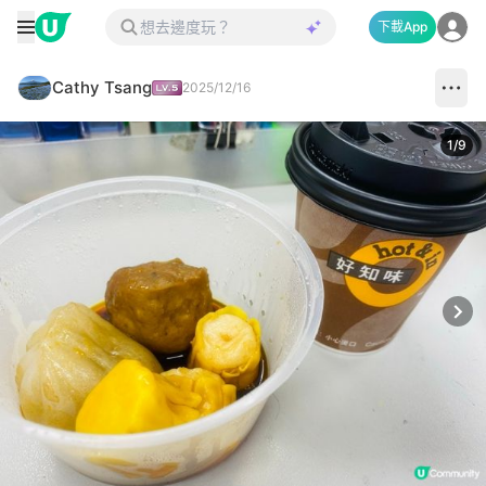
下載App
Cathy Tsang
2025/12/16
1
/
9
Next