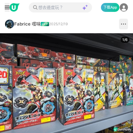
下載App
Fabrice 嚐味
2025/12/19
1
/
6
Next