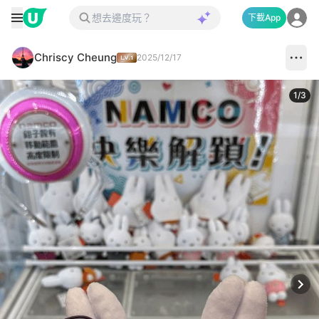
下載App
Chriscy Cheung
2025/12/17
1
/
3
Next