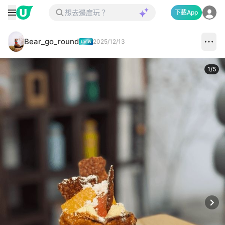
下載App
Bear_go_round
2025/12/13
1
/
5
Next