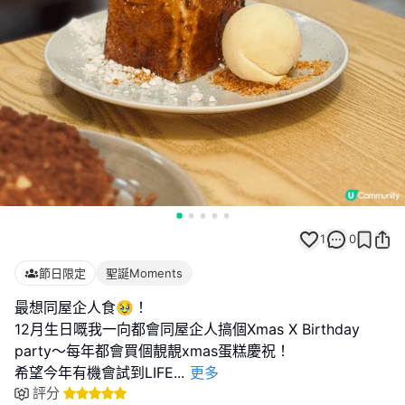
1
0
節日限定
聖誕Moments
最想同屋企人食🥹！
12月生日嘅我一向都會同屋企人搞個Xmas X Birthday
party～每年都會買個靚靚xmas蛋糕慶祝！
希望今年有機會試到LIFE
...
更多
評分