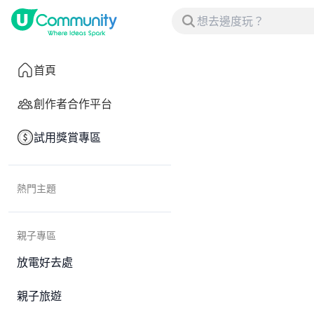
首頁
創作者合作平台
試用獎賞專區
熱門主題
親子專區
放電好去處
親子旅遊