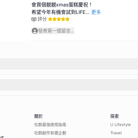
會買個靚靚xmas蛋糕慶祝！
希望今年有機會試到LIFE
...
更多
評分
發表第一個留言...
關於
探索
社群最強使用指南
U Lifestyle
社群創作有價企劃
Travel
程式