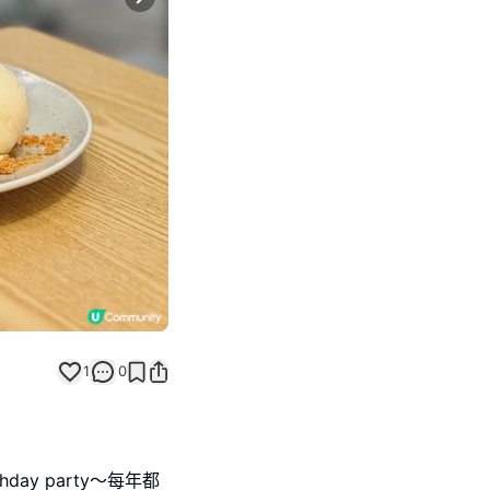
Next slide
1
0
day party～每年都