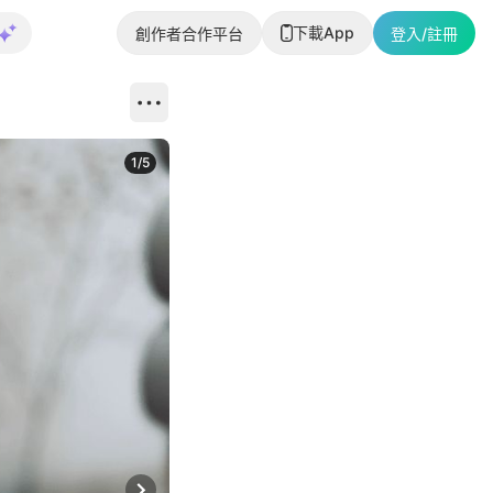
下載App
創作者合作平台
登入/註冊
1
/
5