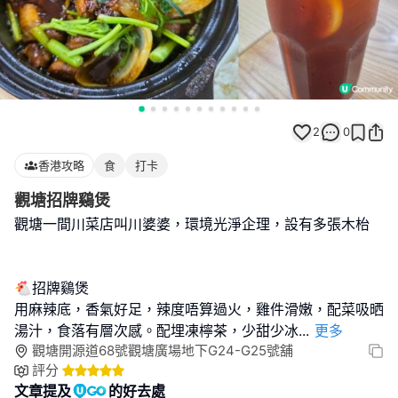
2
0
香港攻略
食
打卡
觀塘招牌鷄煲
觀塘一間川菜店叫川婆婆，環境光淨企理，設有多張木枱
🐔招牌鷄煲
用麻辣底，香氣好足，辣度唔算過火，雞件滑嫩，配菜吸晒
湯汁，食落有層次感。配埋凍檸茶，少甜少冰
...
更多
觀塘開源道68號觀塘廣場地下G24-G25號舖
評分
文章提及
的好去處