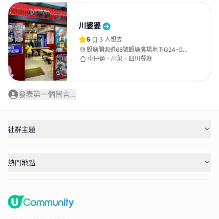
川婆婆
5
3
人想去
觀塘開源道68號觀塘廣場地下G24-G25
號舖
車仔麵、川菜、四川餐廳
發表第一個留言...
社群主題
熱門地點