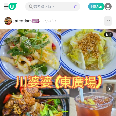
下載App
eateatlam
2026/04/25
1
/
11
Next