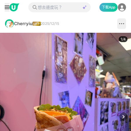
下載App
Cherryiu
2025/12/15
1
/
4
Next