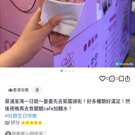
0
0
香港攻略
食
葵涌荃灣一日遊～晏晝先去葵廣掃街！好多種類好滿足！然
#社群生日快樂
評分
發表第一個留言...