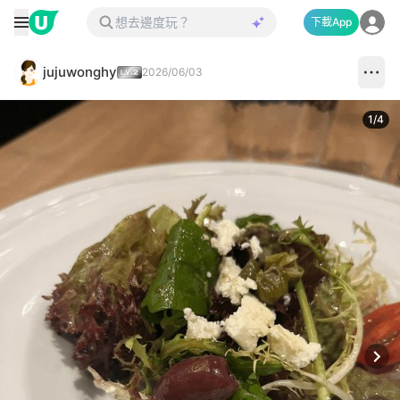
下載App
jujuwonghy
2026/06/03
1
/
4
Next