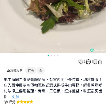
3
1
旅遊攻略
打卡
食
地中海同希臘菜餐廳扒房，有室內同戶外位置，環境舒服！
店入面仲展示咗佢哋嘅乾式濕式熟成牛肉專櫃。經典希臘鄉
村沙律主要用蕃茄、青瓜、三色椒、紅洋蔥整，味道最突出
係
...
更多
評分