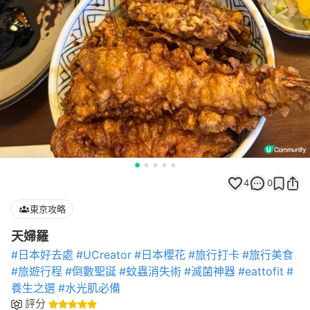
4
0
東京攻略
天婦羅
#日本好去處
#UCreator
#日本櫻花
#旅行打卡
#旅行美食
#旅遊行程
#倒數聖誕
#蚊蟲消失術
#滅菌神器
#eattofit
#
養生之選
#水光肌必備
評分