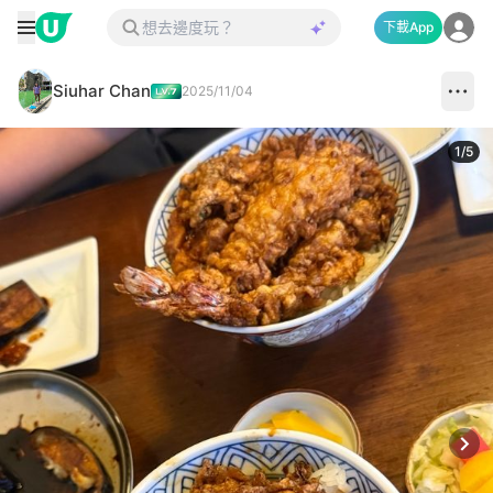
下載App
Siuhar Chan
2025/11/04
1
/
5
Next