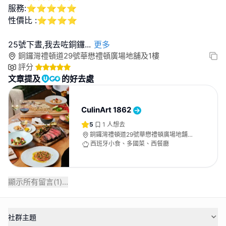
服務:⭐⭐⭐⭐⭐
性價比 :⭐⭐⭐⭐
25號下晝,我去咗銅鑼
...
更多
銅鑼灣禮頓道29號華懋禮頓廣場地舖及1樓
評分
文章提及
的好去處
CulinArt 1862
5
1
人想去
銅鑼灣禮頓道29號華懋禮頓廣場地舖及
1樓
西班牙小食、多國菜、西餐廳
顯示所有留言(
1
)...
社群主題