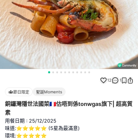
12
1
節日限定
聖誕Moments
銅鑼灣隱世法國菜🇫🇷估唔到係tonwgas旗下| 超高質
素
用餐日期 : 25/12/2025
味道:⭐⭐⭐⭐⭐ (5星為最滿意)
環境:⭐⭐⭐⭐⭐