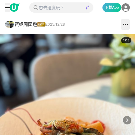
下載App
寶妮周圍遊
2025/12/28
1
/
11
Next