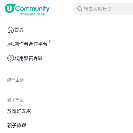
首頁
創作者合作平台
試用獎賞專區
熱門主題
親子專區
放電好去處
親子旅遊