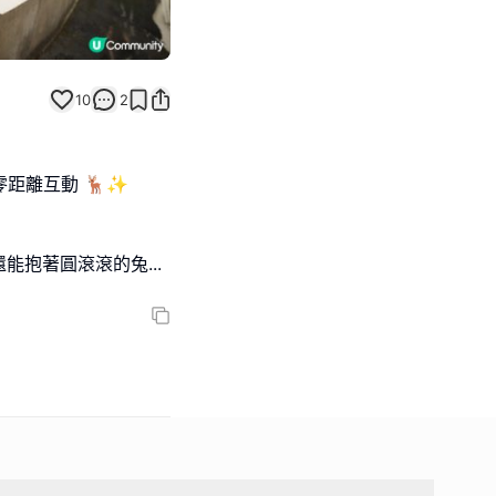
10
2
零距離互動 🦌✨
還能抱著圓滾滾的兔
...