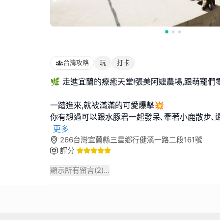
台灣攻略
玩
打卡
🌿 走進宜蘭的療癒天堂!張美阿嬤農場,跟萌寵們
一踏進來,就被滿滿的可愛爆擊💥
你有想過可以跟水豚君一起發呆､牽著小鹿散步､
更多
266台灣宜蘭縣三星鄉行健溪一路二段161號
評分
顯示所有留言(
2
)...