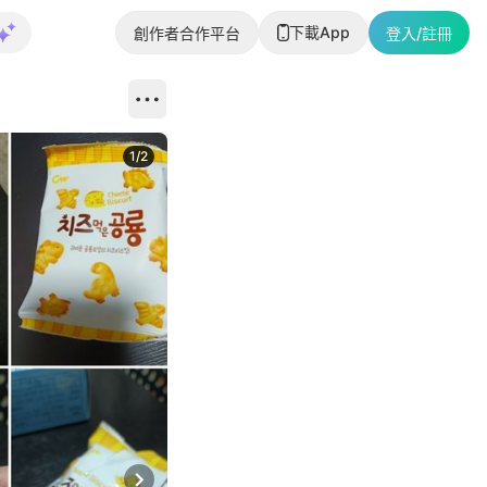
下載App
創作者合作平台
登入/註冊
1
/
2
即睇更多社