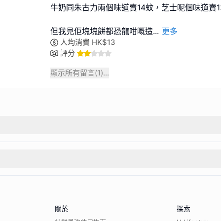
牛奶同朱古力兩個味道賣14蚊，芝士呢個味道賣1
但我見佢塊塊餅都恐龍咁嘅造
...
更多
人均消費
HK$
13
評分
顯示所有留言(
1
)...
關於
探索