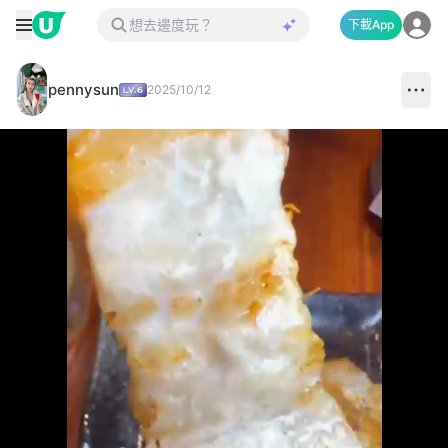
下載App
pennysun
2025/10/12