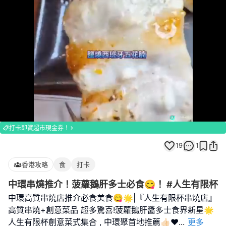
Loaded
:
Unmute
66.67%
打卡即賞超市現金券！
19
1
香港攻略
食
打卡
中環串燒推介！菠蘿鵝肝多士必食😋！ #人生有限杯
中環高質串燒店推介必食美食😋🌟|『人生有限杯串燒店』
高質串燒+創意菜品 超多驚喜!菠蘿鵝肝醬多士食界新星🌟
人生有限杯創意菜式集合 , 中環聚首地推薦👍🏻❤
...
更多