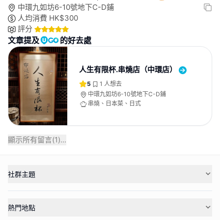
中環九如坊6-10號地下C-D鋪
人均消費
HK$
300
評分
文章提及
的好去處
人生有限杯.串燒店（中環店）
5
1
人想去
中環九如坊6-10號地下C-D鋪
串燒、日本菜、日式
顯示所有留言(
1
)...
社群主題
熱門地點