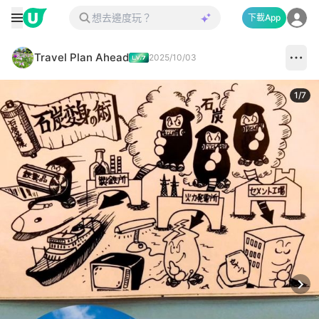
下載App
Travel Plan Ahead
2025/10/03
1
/
7
Next