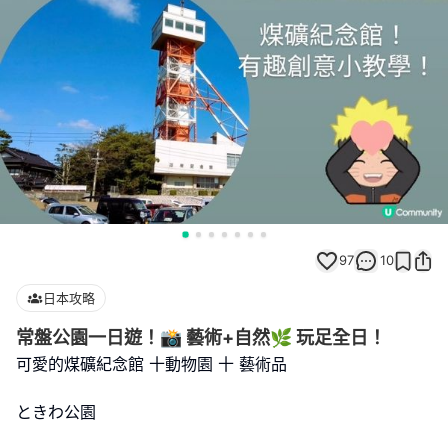
97
10
日本攻略
常盤公園一日遊！📸 藝術+自然🌿 玩足全日！
可愛的煤礦紀念館 十動物園 十 藝術品
ときわ公園