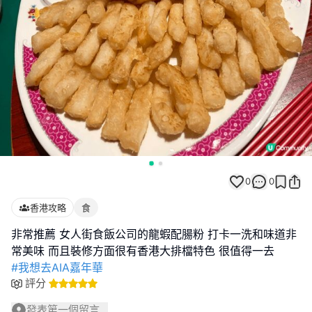
0
0
香港攻略
食
非常推薦 女人街食飯公司的龍蝦配腸粉 打卡一洗和味道非
#我想去AIA嘉年華
評分
發表第一個留言...