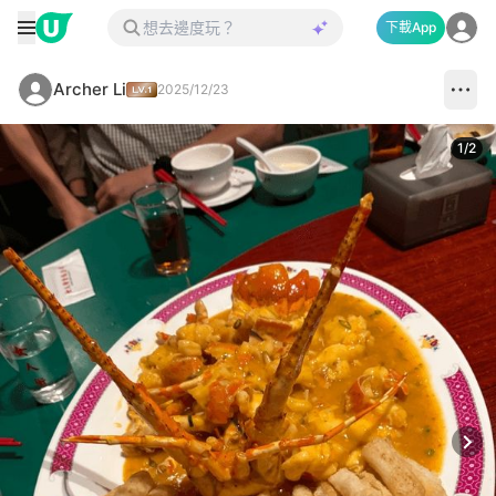
下載App
Archer Li
2025/12/23
1
/
2
Next