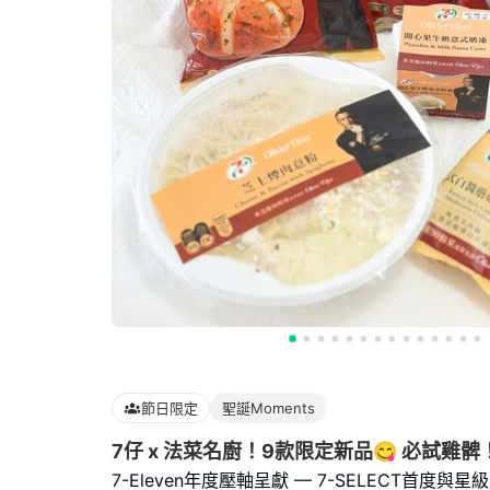
節日限定
聖誕Moments
7仔 x 法菜名廚！9款限定新品😋 必試雞髀！
7-Eleven年度壓軸呈獻 — 7-SELECT首度與星級法菜