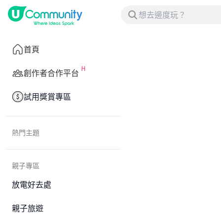
首頁
創作者合作平台
試用獎賞專區
熱門主題
親子專區
放電好去處
親子旅遊