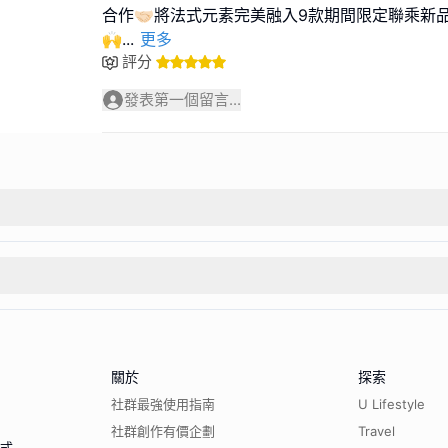
合作🤝🏻將法式元素完美融入9款期間限定聯乘新
🙌
...
更多
評分
發表第一個留言...
關於
探索
社群最強使用指南
U Lifestyle
社群創作有價企劃
Travel
程式