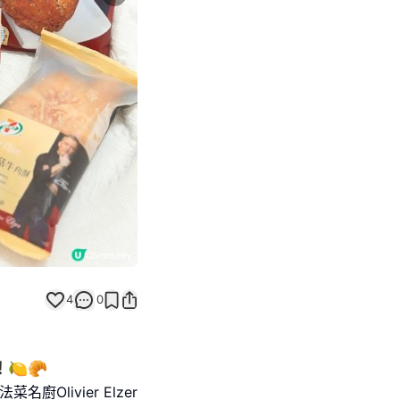
Next slide
4
0
🍋🥐
名廚Olivier Elzer