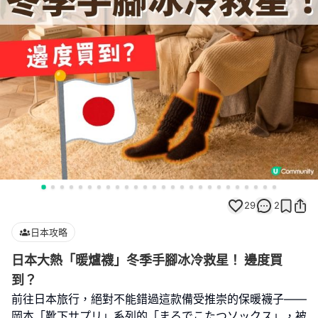
29
2
日本攻略
日本大熱「暖爐襪」冬季手腳冰冷救星！ 邊度買
到？
前往日本旅行，絕對不能錯過這款備受推崇的保暖襪子——
岡本「靴下サプリ」系列的「まるでこたつソックス」，被