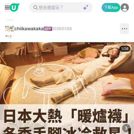
下載App
chiikawakaka
2026/01/06
1
/
26
Next