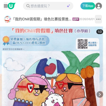
下載App
「我的Chill賞假期」填色比賽投票進行中✅
2026/06/01
1
/
2
Next