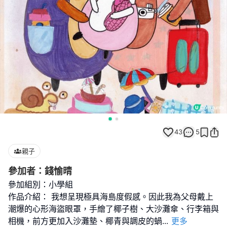
43
5
親子
參加者：錢愉晴
參加組別：小學組
作品介紹： 我想呈現極具海島度假感。因此我為父母戴上
潮爆的心形海盜眼罩，手繪了椰子樹、大沙灘傘、行李箱與
相機，前方更加入沙灘墊、椰青與調皮的蝸
...
更多