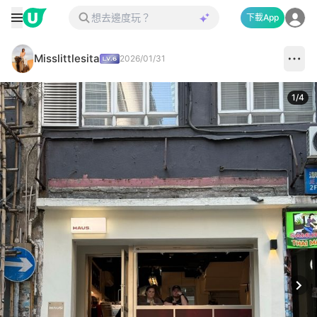
下載App
Misslittlesita
2026/01/31
1
/
4
Next