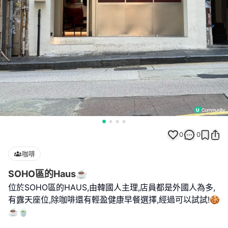
0
0
咖啡
SOHO區的Haus☕️
位於SOHO區的HAUS,由韓國人主理,店員都是外國人為多,
有露天座位,除咖啡還有輕盈健康早餐選擇,經過可以試試!🍪
☕️🍵