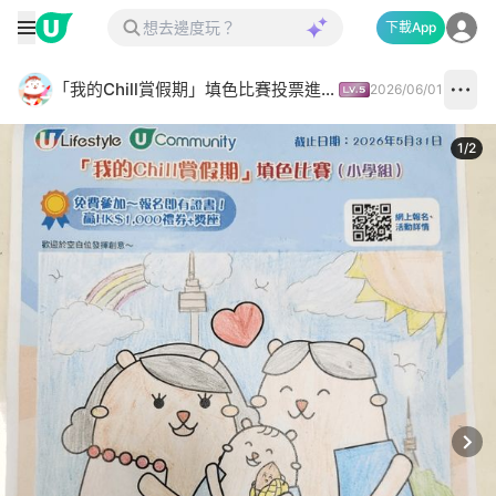
下載App
「我的Chill賞假期」填色比賽投票進行中✅
2026/06/01
1
/
2
Next