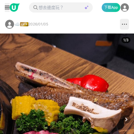
下載App
☁️
2026/01/05
1
/
3
Next