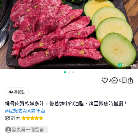
3
0
擦餐勁
#我想去AIA嘉年華
評分
發表第一個留言...