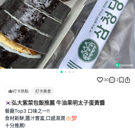
30
2
打卡熱點
打卡美食
🇰🇷弘大紫菜包飯推薦 牛油果明太子蛋黃醬
餐廳Top3 口味之一‼️
食材新鮮,醬汁豐富,口感濕潤👏🏻💯
十分推薦!