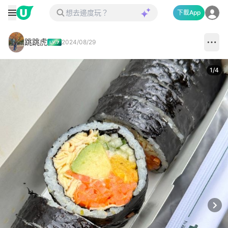
下載App
跳跳虎
2024/08/29
1
/
4
Next