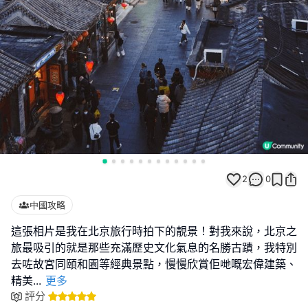
2
0
中國攻略
這張相片是我在北京旅行時拍下的靚景！對我來說，北京之
旅最吸引的就是那些充滿歷史文化氣息的名勝古蹟，我特別
去咗故宮同頤和園等經典景點，慢慢欣賞佢哋嘅宏偉建築、
精美
...
更多
評分