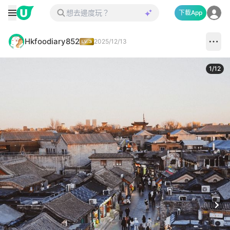
下載App
Hkfoodiary852
2025/12/13
1
/
12
Next