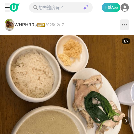
下載App
WHPH90s
2025/12/17
1
/
7
Next