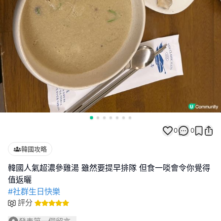
0
0
韓國攻略
韓國人氣超濃參雞湯 雖然要提早排隊 但食一啖會令你覺得
#社群生日快樂
評分