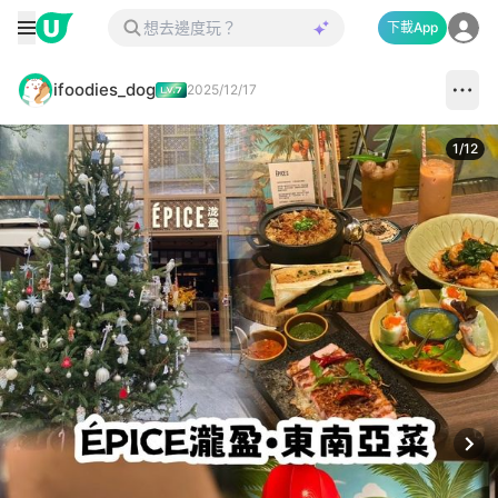
下載App
ifoodies_dog
2025/12/17
1
/
12
Next