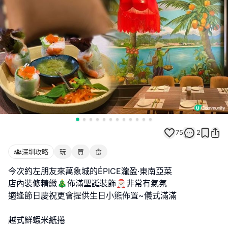
75
2
深圳攻略
玩
買
食
今次約左朋友來萬象城的ÉPICE瀧盈·東南亞菜
店內裝修精緻🎄佈滿聖誕裝飾🎅🏻非常有氣氛
適逢節日慶祝更會提供生日小熊佈置~儀式滿滿
越式鮮蝦米紙捲