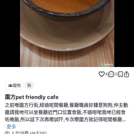
Loaded
:
Unmute
100.00%
4
0
寵物
狗
圍方pet friendly cafe
之前喺圍方行街,經過呢間餐廳,餐廳職員好鍾意狗狗,仲主動
邀請我哋可以坐餐廳近門口位置食飯,不過咁啱我哋已經食
咗晚飯,所以話下次再嚟試吓,今次嚟圍方就記得呢間餐廳
...
更多
人均消費
HK$
160