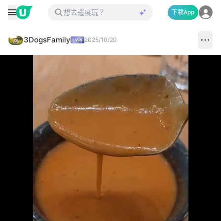
下載App
3DogsFamily
2025/10/20