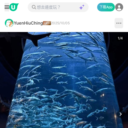
下載App
YuenHiuChing
2025/10/05
1
/
4
Next