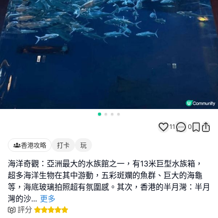
11
0
香港攻略
打卡
玩
海洋奇觀：亞洲最大的水族館之一，有13米巨型水族箱，
超多海洋生物在其中游動，五彩斑斕的魚群、巨大的海龜
等，海底玻璃拍照超有氛圍感。其次，香港的半月灣：半月
灣的沙
...
更多
評分