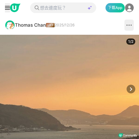
下載App
Thomas Chan
2025/12/26
1
/
2
Next