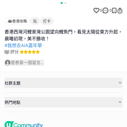
0
0
香港攻略
玩
打卡
香港西灣河鯉景灣公園望向鯉魚門，看見太陽從東方升起，
#我想去AIA嘉年華
評分
發表第一個留言...
社群主題
熱門地點