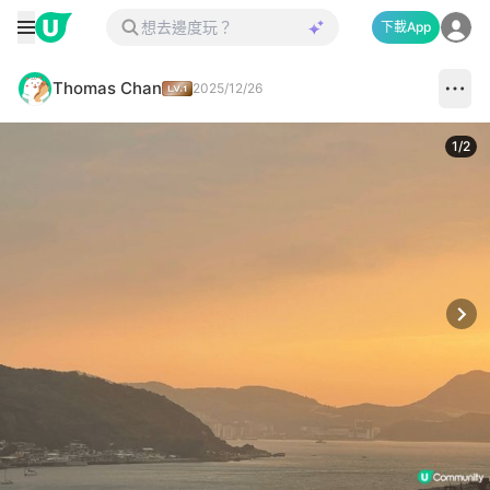
下載App
Thomas Chan
2025/12/26
1
/
2
Next