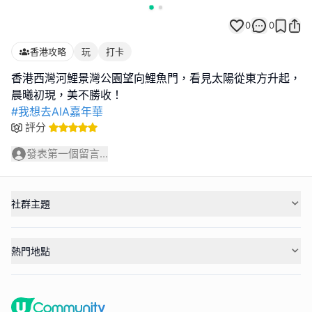
0
0
香港攻略
玩
打卡
香港西灣河鯉景灣公園望向鯉魚門，看見太陽從東方升起，
#我想去AIA嘉年華
評分
發表第一個留言...
社群主題
熱門地點