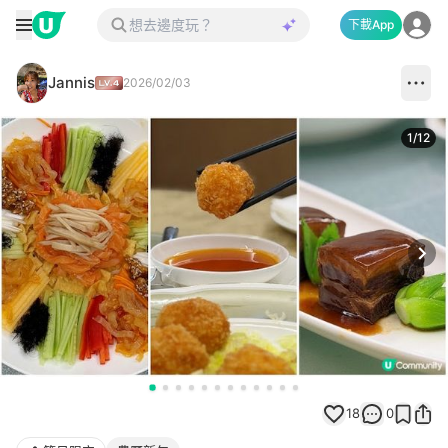
下載App
Jannis
2026/02/03
1
/
12
Next
18
0