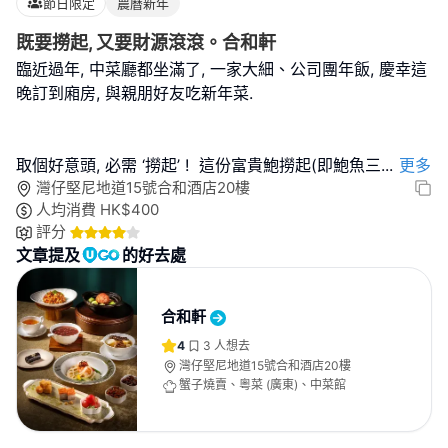
節日限定
農曆新年
既要撈起, 又要財源滾滾。合和軒
臨近過年, 中菜廳都坐滿了, 一家大細、公司團年飯, 慶幸這
晚訂到廂房, 與親朋好友吃新年菜.
取個好意頭, 必需 ‘撈起’ ! 這份富貴鮑撈起(即鮑魚三
...
更多
灣仔堅尼地道15號合和酒店20樓
人均消費
HK$
400
評分
文章提及
的好去處
合和軒
4
3
人想去
灣仔堅尼地道15號合和酒店20樓
蟹子燒賣、粵菜 (廣東)、中菜館