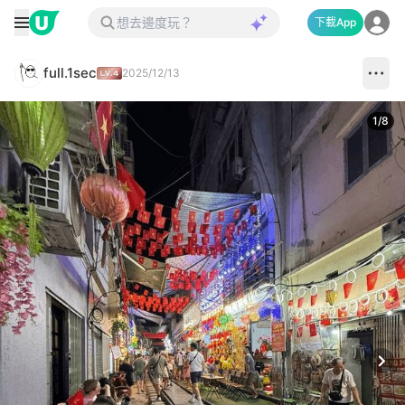
下載App
full.1sec
2025/12/13
1
/
8
Next