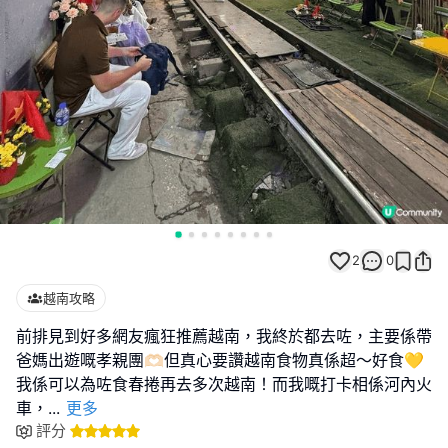
2
0
越南攻略
前排見到好多網友瘋狂推薦越南，我終於都去咗，主要係帶
爸媽出遊嘅孝親團🫶🏻但真心要讚越南食物真係超～好食💛
我係可以為咗食春捲再去多次越南！而我嘅打卡相係河內火
車，
...
更多
評分