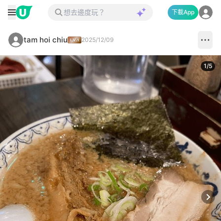
下載App
tam hoi chiu
2025/12/09
1
/
5
Next