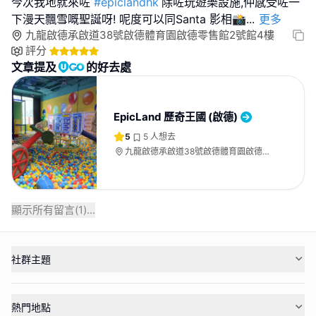
今次我地就來咗
#epiclandhk
除咗玩遊樂設施,仲感受咗一
下漫天飄雪嘅聖誕呀! 呢度可以同Santa 影相📸
...
更多
九龍啟德承啟道38號啟德體育園啟德零售館2號館4樓
評分
文章提及
的好去處
EpicLand 歷奇王國 (啟德)
5
5
人想去
九龍啟德承啟道38號啟德體育園啟德零
售館2號館4樓
顯示所有留言(
1
)...
社群主題
熱門地點