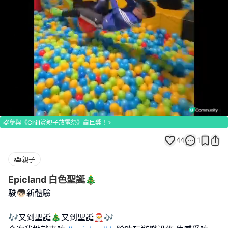
Loaded
:
Unmute
100.00%
參與《Chill賞親子放電祭》贏巨獎！
44
1
親子
Epicland 白色聖誕🎄
駿👦🏻新體驗
🎶又到聖誕🎄又到聖誕🎅🎶