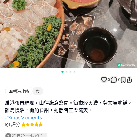
0
0
香港攻略
食
維港夜景璀璨，山徑綠意悠閒。街市煙火濃，藝文展覽鮮。
#XmasMoments
評分
發表第一個留言...