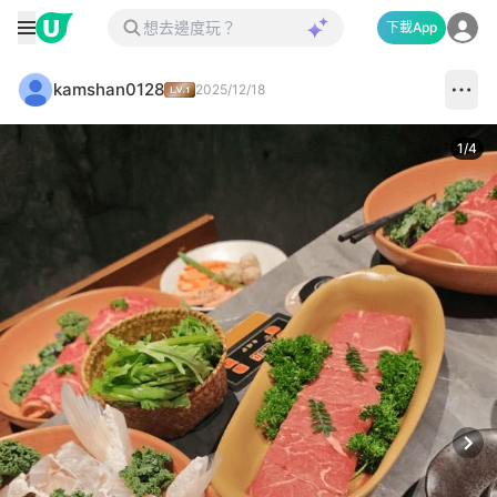
下載App
kamshan0128
2025/12/18
1
/
4
Next