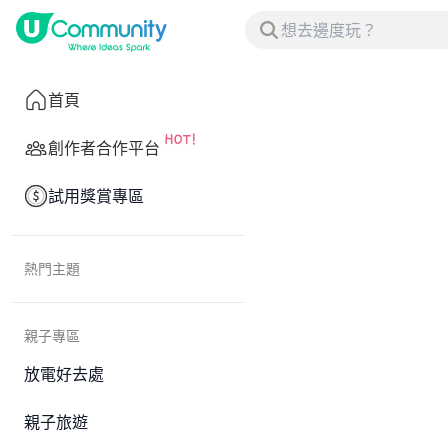
首頁
創作者合作平台
試用獎賞專區
熱門主題
親子專區
放電好去處
親子旅遊