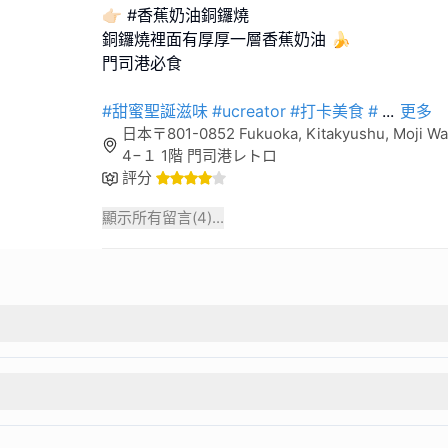
👉🏻 #香蕉奶油銅鑼燒
銅鑼燒裡面有厚厚一層香蕉奶油 🍌
門司港必食
#甜蜜聖誕滋味
#ucreator
#打卡美食
#
...
更多
日本〒801-0852 Fukuoka, Kitakyushu, Moji War
4−１ 1階 門司港レトロ
評分
顯示所有留言(
4
)...