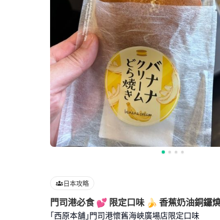
日本攻略
門司港必食 💕 限定口味 🍌 香蕉奶油銅鑼
｢西原本舗｣門司港懷舊海峽廣場店限定口味