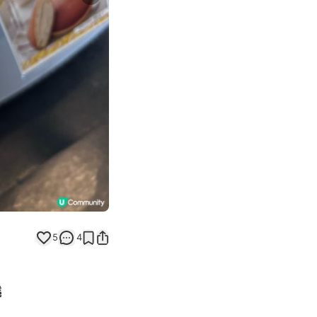
Next slide
5
4
燒