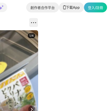
下載App
創作者合作平台
登入/註冊
1
/
4