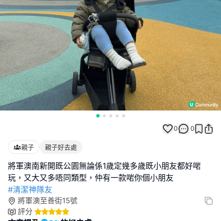
0
0
親子
親子好去處
將軍澳南新開既公園無論係1歲定幾多歲既小朋友都好啱
#清潔神隊友
將軍澳至善街15號
評分