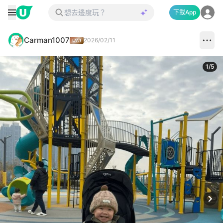
下載App
Carman1007
2026/02/11
1
/
5
Next