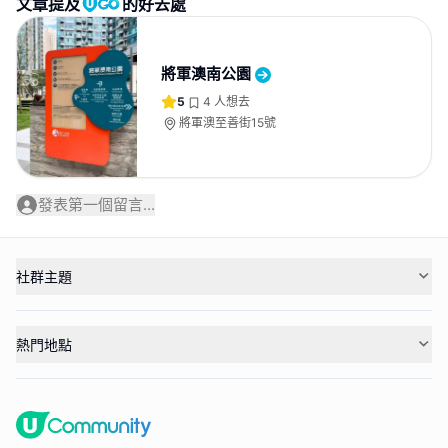
文章提及
的好去處
將軍澳南公園
5
4
人想去
將軍澳至善街15號
發表第一個留言...
社群主題
熱門地點