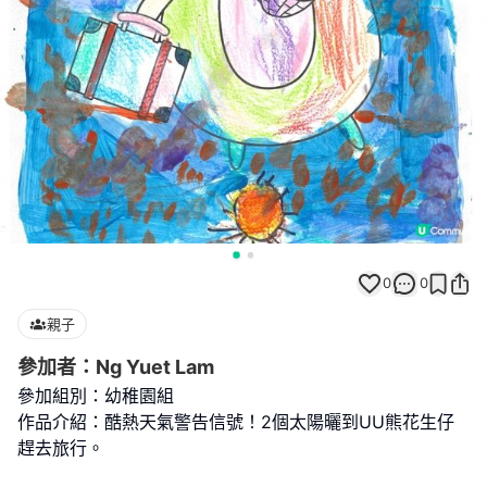
0
0
親子
參加者：Ng Yuet Lam
參加組別：幼稚園組
作品介紹：酷熱天氣警告信號！2個太陽曬到UU熊花生仔
趕去旅行。