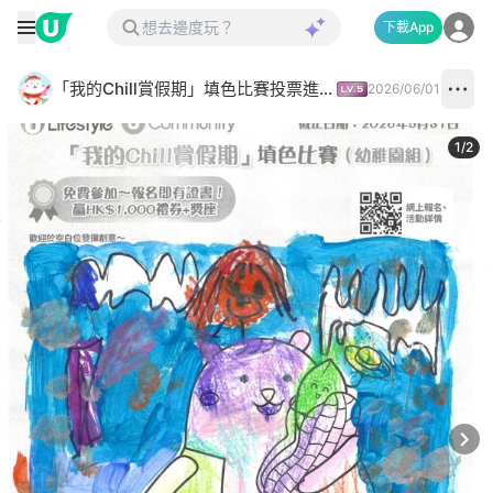
下載App
「我的Chill賞假期」填色比賽投票進行中✅
2026/06/01
1
/
2
Next