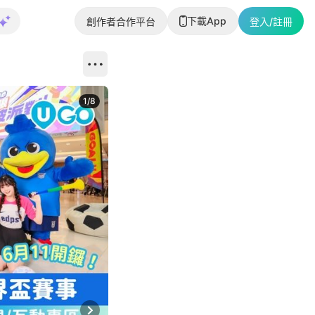
下載App
創作者合作平台
登入/註冊
1
/
8