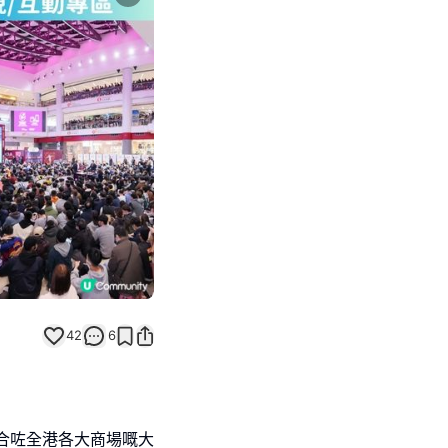
Next slide
42
6
合咗全港各大商場嘅大