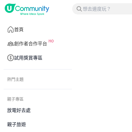
首頁
創作者合作平台
試用獎賞專區
熱門主題
親子專區
放電好去處
親子旅遊