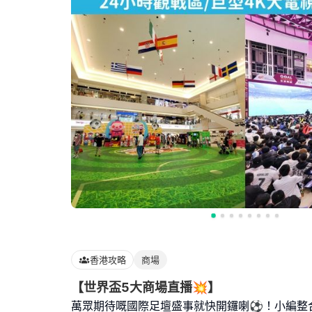
香港攻略
商場
【世界盃5大商場直播💥】
萬眾期待嘅國際足壇盛事就快開鑼喇⚽！小編整