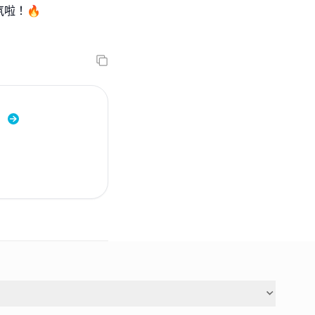
氛啦！🔥
」