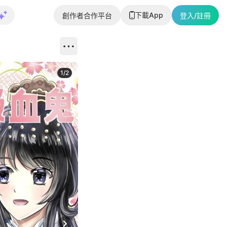
下載App
創作者合作平台
登入/註冊
1
/
2
即睇更多社