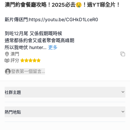
澳門約會餐廳攻略！2025必去🤤！過YT睇全片！
新片傳送門:https://youtu.be/CGHkD1LceR0
到咗12月尾 又係假期嘅時候
通常都係約會又或者聚會嘅高峰期
所以我哋伏 hunter
...
更多
澳門
評分
發表第一個留言...
社群主題
熱門地點